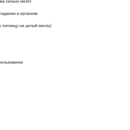
шка сильно метет
падании в организм
у питомцу на целый месяц!
пользовании